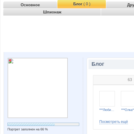
Блог
( 0 )
Основное
Др
Шпионаж
Блог
63
***Любимка***
***Олка*
Посмотреть ещё
Портрет заполнен на 66 %