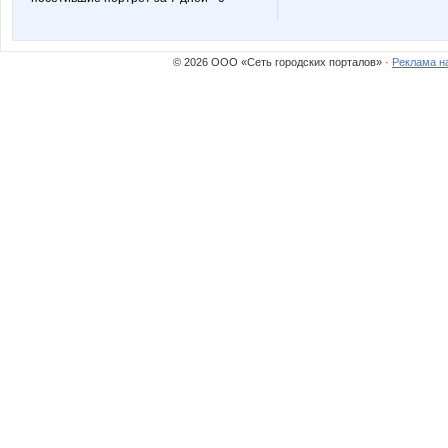
NADA77-77
Narmebe
© 2026 ООО «Сеть городских порталов» ·
Реклама н
OXMAS
OlPar
Sc@rlet
Scarlett.
Wine
ZdravPu
anniiss
anusha2