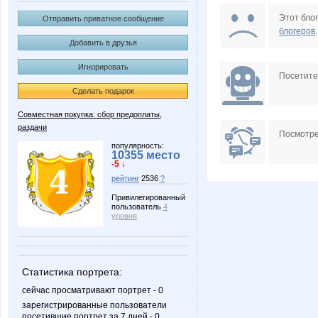
AANNUSHKA
Airinka8
Этот блог
Отправить приватное сообщение
блогеров
.
Добавить в друзья
Игнорировать
Barbra
Beatris
Посетит
Сделать подарок
Совместная покупка: сбор предоплаты,
раздачи
Gala N
GalaLe
Посмотре
популярность:
10355 место
-5 ↓
рейтинг
2536
?
KateHok
Kathrin
Привилегированный
пользователь
4
уровня
LanaNN
Lenuik
Статистика портрета:
сейчас просматривают портрет - 0
зарегистрированные пользователи
посетившие портрет за 7 дней - 0